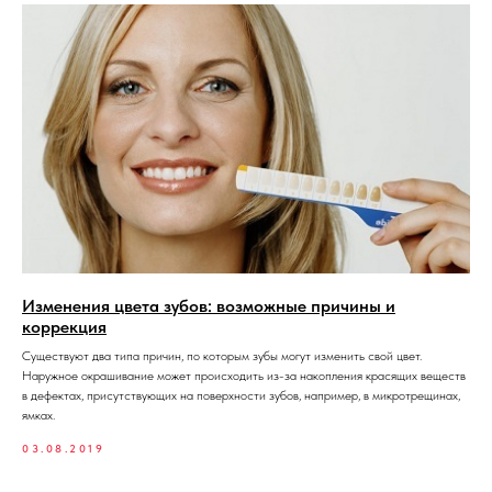
ЕЧЕНИЕ ЗУБОВ
ХИРУРГИЯ
ПРОФИЛАКТИКА
ИМПЛАНТАЦИЯ
Изменения цвета зубов: возможные причины и
ДИАГНОСТИКА
ОРТОДОНТИЯ
коррекция
Существуют два типа причин, по которым зубы могут изменить свой цвет.
ПРОТЕЗИРОВАНИЕ
ПАРОДОНТОЛОГ
Наружное окрашивание может происходить из-за накопления красящих веществ
в дефектах, присутствующих на поверхности зубов, например, в микротрещинах,
ямках.
03.08.2019